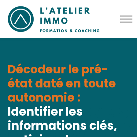
Notre histoire
Prise en charge
Contact
Se connecter
Décodeur le pré-
état daté en toute
autonomie :
Identifier les
informations clés,